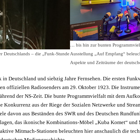
… bis hin zur bunten Programmvielf
r Deutschlands – die „Funk-Stunde
Ausstellung „Auf Empfang“ beleucht
Aspekte und Zeiträume der deutsc
 in Deutschland und siebzig Jahre Fernsehen. Die ersten Funk
en offiziellen Radiosenders am 29. Oktober 1923. Die Instrumen
rend der NS-Zeit. Die bunte Programmvielfalt mit dem Aufko
ne Konkurrenz aus der Riege der Sozialen Netzwerke und Strea
iele davon aus Beständen des SWR und des Deutschen Rundfunk
lagen, das ikonische Kombinations-Möbel „Kuba Komet“ und 
aktive Mitmach-Stationen beleuchten hier anschaulich die tech
r deutschen Mediengeschichte.