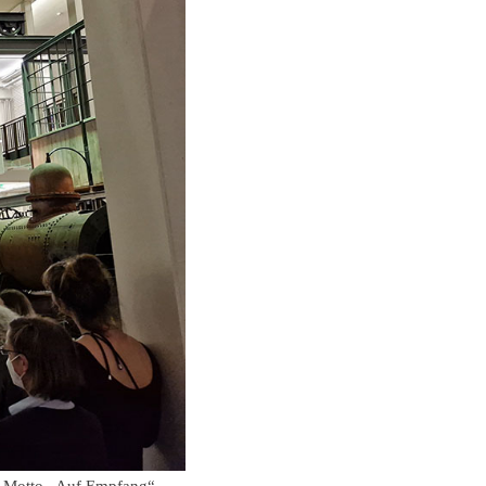
em Motto „Auf Empfang“ –