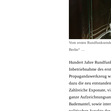
Vom ersten Rundfunksende
Berlin“ …
Hundert Jahre Rundfunk
Inbetriebnahme des erst
Propagandawerkzeug wäh
dazu die neu entstande
Zahlreiche Exponate, v
ganze Aufzeichnungsan
Bademantel, sowie inter
politischen Aspekte de