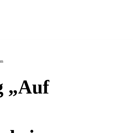
im
g „Auf