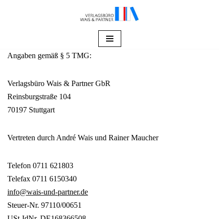
Zum
Inhalt
springen
Angaben gemäß § 5 TMG:
Verlagsbüro Wais & Partner GbR
Reinsburgstraße 104
70197 Stuttgart
Vertreten durch André Wais und Rainer Maucher
Telefon 0711 621803
Telefax 0711 6150340
info@wais-und-partner.de
Steuer-Nr. 97110/00651
USt-IdNr. DE168366508