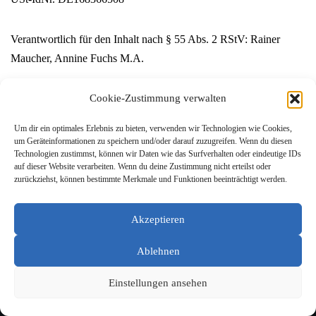
Verantwortlich für den Inhalt nach § 55 Abs. 2 RStV: Rainer
Maucher, Annine Fuchs M.A.
Quellenangaben für die verwendeten Bilder und Grafiken:
Cookie-Zustimmung verwalten
© Wais & Partner oder Angabe direkt bei den verwendeten
Um dir ein optimales Erlebnis zu bieten, verwenden wir Technologien wie Cookies,
Bildern
um Geräteinformationen zu speichern und/oder darauf zuzugreifen. Wenn du diesen
Technologien zustimmst, können wir Daten wie das Surfverhalten oder eindeutige IDs
auf dieser Website verarbeiten. Wenn du deine Zustimmung nicht erteilst oder
Quelle:
http://www.e-recht24.de
zurückziehst, können bestimmte Merkmale und Funktionen beeinträchtigt werden.
Akzeptieren
Ablehnen
Impressum
Datenschutzerklärung
Einstellungen ansehen
Neve
| Präsentiert von
WordPress