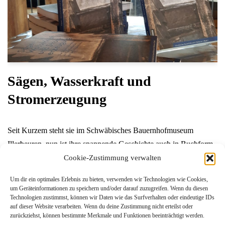
Sägen, Wasserkraft und
Stromerzeugung
Seit Kurzem steht sie im Schwäbisches Bauernhofmuseum
Illerbeuren, nun ist ihre spannende Geschichte auch in Buchform
erhältlich: Die Sägemühle Hettisried Zum Verkaufsstart von
Cookie-Zustimmung verwalten
Sägen, Wasserkraft und Stromerzeugung Die Sägemühle
Um dir ein optimales Erlebnis zu bieten, verwenden wir Technologien wie Cookies,
Hattisried – ein Familienbetrieb mit Technikgeschichte gab es am
um Geräteinformationen zu speichern und/oder darauf zuzugreifen. Wenn du diesen
gestrigen Sonntag…
Weiterlesen »
Technologien zustimmst, können wir Daten wie das Surfverhalten oder eindeutige IDs
auf dieser Website verarbeiten. Wenn du deine Zustimmung nicht erteilst oder
zurückziehst, können bestimmte Merkmale und Funktionen beeinträchtigt werden.