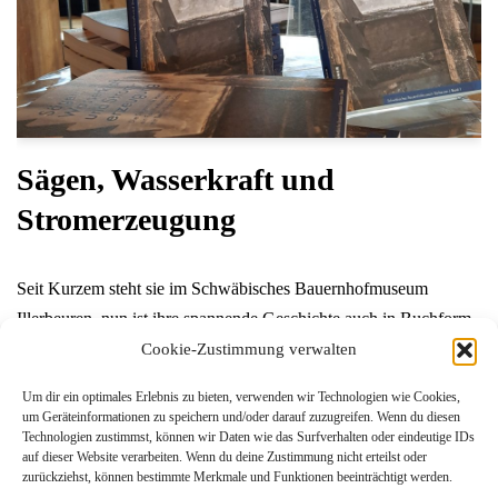
Sägen, Wasserkraft und
Stromerzeugung
Seit Kurzem steht sie im Schwäbisches Bauernhofmuseum
Illerbeuren, nun ist ihre spannende Geschichte auch in Buchform
erhältlich: Die Sägemühle Hettisried Zum Verkaufsstart von
Cookie-Zustimmung verwalten
Sägen, Wasserkraft und Stromerzeugung Die Sägemühle
Um dir ein optimales Erlebnis zu bieten, verwenden wir Technologien wie Cookies,
Hattisried – ein Familienbetrieb mit Technikgeschichte gab es am
um Geräteinformationen zu speichern und/oder darauf zuzugreifen. Wenn du diesen
gestrigen Sonntag…
Weiterlesen »
Technologien zustimmst, können wir Daten wie das Surfverhalten oder eindeutige IDs
auf dieser Website verarbeiten. Wenn du deine Zustimmung nicht erteilst oder
zurückziehst, können bestimmte Merkmale und Funktionen beeinträchtigt werden.