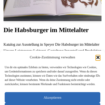
Die Habsburger im Mittelalter
Katalog zur Ausstellung in Speyer Die Habsburger im Mittelalter
Unsere Leistungen: Lektorat, Gestaltung Innenteil und Produktion
Herausgeber: Alexander Schubert für die Stiftung Historisches
Cookie-Zustimmung verwalten
Museum der Pfalz Speyerzus. mit Simone HeimannVerlag: wbg
Um dir ein optimales Erlebnis zu bieten, verwenden wir Technologien wie Cookies,
THEISS Wissenswertes Vom 16.Oktober 2022 bis zum 16.
um Geräteinformationen zu speichern und/oder darauf zuzugreifen. Wenn du diesen
Technologien zustimmst, können wir Daten wie das Surfverhalten oder eindeutige IDs
April…
Weiterlesen »
auf dieser Website verarbeiten. Wenn du deine Zustimmung nicht erteilst oder
zurückziehst, können bestimmte Merkmale und Funktionen beeinträchtigt werden.
Akzeptieren